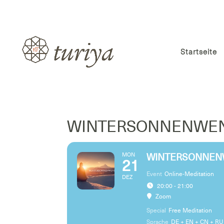
Startseite
WINTERSONNENWE
MON
WINTERSONNE
21
Event
Online-Meditation
DEZ
20:00 - 21:00
Zoom
Special
Free Meditation
Sprache
DE + EN + CN + RU